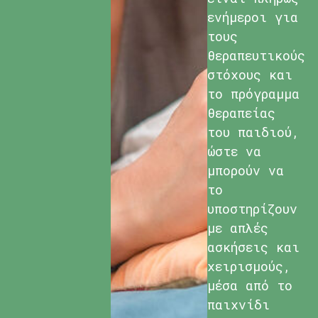
ενήμεροι για
τους
θεραπευτικούς
στόχους και
το πρόγραμμα
θεραπείας
του παιδιού,
ώστε να
μπορούν να
το
υποστηρίζουν
με απλές
ασκήσεις και
χειρισμούς,
μέσα από το
παιχνίδι