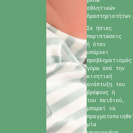
αθλητικών
δραστηριοτήτων
Σε ήπιες
περιπτώσεις
ή όταν
υπάρχει
προβληματισμός
γύρω από την
κινητική
ανάπτυξη του
βρέφους ή
του παιδιού,
μπορεί να
πραγματοποιηθε
μία
μεμονωμένη