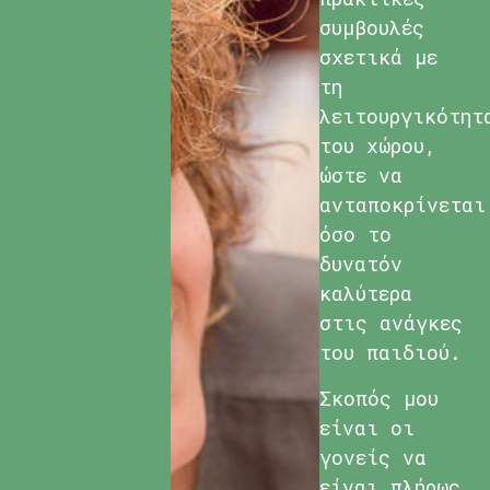
συμβουλές
σχετικά με
τη
λειτουργικότητ
του χώρου,
ώστε να
ανταποκρίνεται
όσο το
δυνατόν
καλύτερα
στις ανάγκες
του παιδιού.
Σκοπός μου
είναι οι
γονείς να
είναι πλήρως