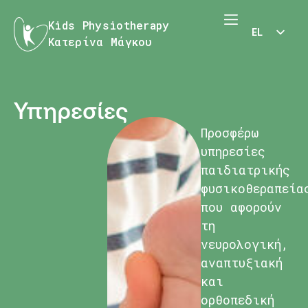
Kids Physiotherapy
EL
Κατερίνα Μάγκου
EN
Υπηρεσίες
Προσφέρω
υπηρεσίες
παιδιατρικής
φυσικοθεραπεία
που αφορούν
τη
νευρολογική,
αναπτυξιακή
και
ορθοπεδική