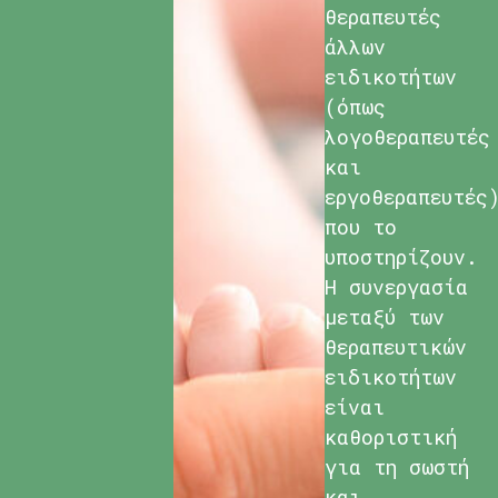
θεραπευτές
άλλων
ειδικοτήτων
(όπως
λογοθεραπευτές
και
εργοθεραπευτές
που το
υποστηρίζουν.
Η συνεργασία
μεταξύ των
θεραπευτικών
ειδικοτήτων
είναι
καθοριστική
για τη σωστή
και